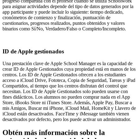
progreso compartida con el profesor cuando se utiliza Schoolwork
para asignar actividades depende del tipo de datos generados por la
app participante y puede incluir lo siguiente: tiempo dedicado,
cronómetros de comienzo y finalización, puntuación de
cuestionarios, progresos realizados, puntos obtenidos y valores
binarios como Sí/No, Verdadero/Falso o Completo/Incompleto.
ID de Apple gestionados
Una prestación clave de Apple School Manager es la capacidad de
crear ID de Apple Gestionados cuya propiedad está en manos de los
centros. Los ID de Apple Gestionados ofrecen a los estudiantes
acceso a iCloud Drive, Fototeca, Copia de Seguridad, Tareas y iPad
Compartidos, al tiempo que los centros disfrutan del control que
necesitan. Los ID de Apple Gestionados solo pueden usarse con
fines didácticos. Los alumnos no pueden comprar nada en el App
Store, iBooks Store ni iTunes Store. Además, Apple Pay, Buscar a
mis Amigos, Buscar mi iPhone, iCloud Mail, HomeKit y Llavero de
iCloud están desactivados. FaceTime y iMessage también vienen
desactivados por defecto, pero los puede activar un administrador.
Obtén más información sobre la