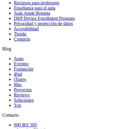
Recursos para profesores
Enseñanza para el aula
Aula Apple Remota
DEP Device Enrollment Program
Privacidad y protección de datos
Accesibilidad
Tienda
Contacto
Blog
Apps
Eventos
Formación
iPad
iTunes
Mac
Proyectos
Reviews
Soluciones
Top
Contacto
900 801 595